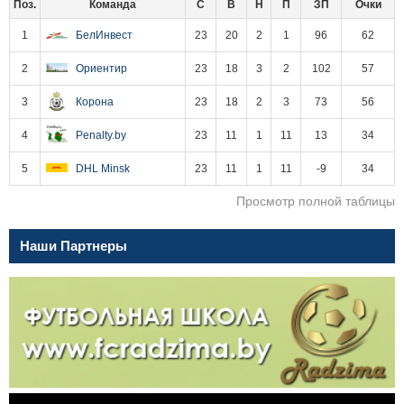
Поз.
Команда
С
В
Н
П
ЗП
Очки
1
БелИнвест
23
20
2
1
96
62
2
Ориентир
23
18
3
2
102
57
3
Корона
23
18
2
3
73
56
4
Penalty.by
23
11
1
11
13
34
5
DHL Minsk
23
11
1
11
-9
34
Просмотр полной таблицы
Наши Партнеры