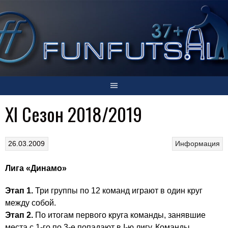
Skip
to
content
XI Cезон 2018/2019
26.03.2009
Информация
Лига «Динамо»
Этап 1.
Три группы по 12 команд играют в один круг
между собой.
Этап 2.
По итогам первого круга команды, занявшие
места с 1-го по 3-е попадают в I-ю лигу. Команды