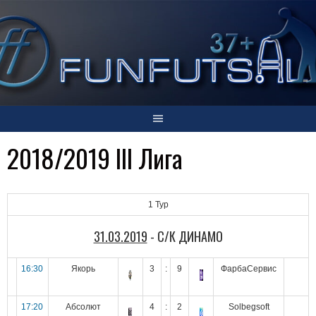
Skip
to
content
2018/2019 III Лига
1 Тур
31.03.2019
- С/К ДИНАМО
16:30
Якорь
3
:
9
ФарбаСервис
17:20
Абсолют
4
:
2
Solbegsoft