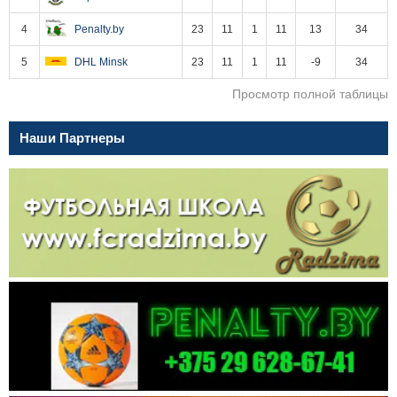
4
Penalty.by
23
11
1
11
13
34
5
DHL Minsk
23
11
1
11
-9
34
Просмотр полной таблицы
Наши Партнеры