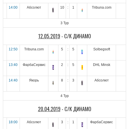
14:00
Абсолют
10
:
1
Tribuna.com
3 Тур
12.05.2019
- С/К ДИНАМО
12:50
Tribuna.com
5
:
5
Solbegsoft
13:40
ФарбаСервис
2
:
5
DHL Minsk
14:40
Якорь
8
:
3
Абсолют
4 Тур
20.04.2019
- С/К ДИНАМО
18:00
Абсолют
3
:
1
ФарбаСервис