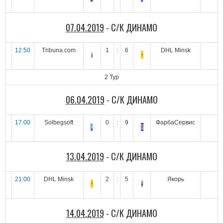
07.04.2019
- С/К ДИНАМО
12:50
Tribuna.com
1
:
6
DHL Minsk
2 Тур
06.04.2019
- С/К ДИНАМО
17:00
Solbegsoft
0
:
9
ФарбаСервис
13.04.2019
- С/К ДИНАМО
21:00
DHL Minsk
2
:
5
Якорь
14.04.2019
- С/К ДИНАМО