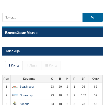
Найти:
Ближайшие Матчи
Таблица
I Лига
II Лига
III Лига
Поз.
Команда
С
В
Н
П
ЗП
Очки
1
БелИнвест
23
20
2
1
96
62
2
Ориентир
23
18
3
2
102
57
3
Корона
23
18
2
3
73
56