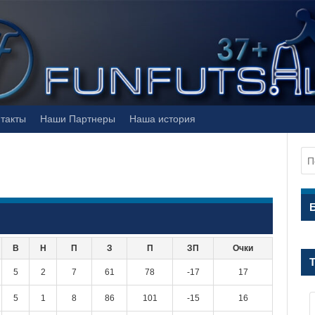
такты
Наши Партнеры
Наша история
В
Н
П
З
П
ЗП
Очки
5
2
7
61
78
-17
17
5
1
8
86
101
-15
16