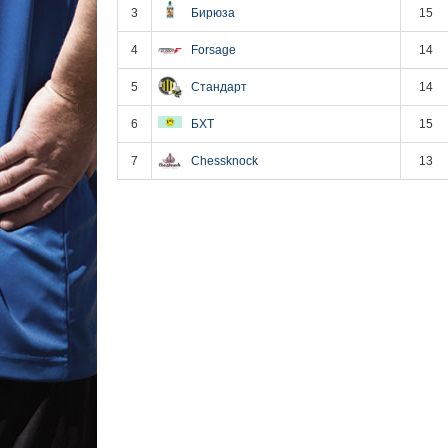
3
Бирюза
15
4
Forsage
14
5
Стандарт
14
6
БХТ
15
7
Chessknock
13