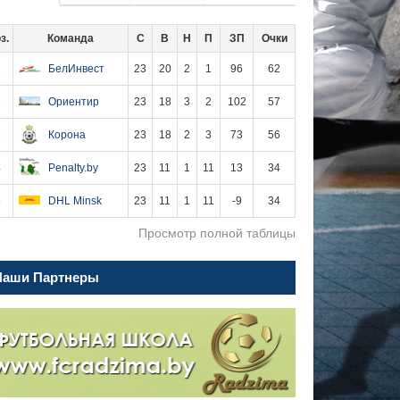
з.
Команда
С
В
Н
П
ЗП
Очки
1
БелИнвест
23
20
2
1
96
62
2
Ориентир
23
18
3
2
102
57
3
Корона
23
18
2
3
73
56
4
Penalty.by
23
11
1
11
13
34
5
DHL Minsk
23
11
1
11
-9
34
Просмотр полной таблицы
Наши Партнеры