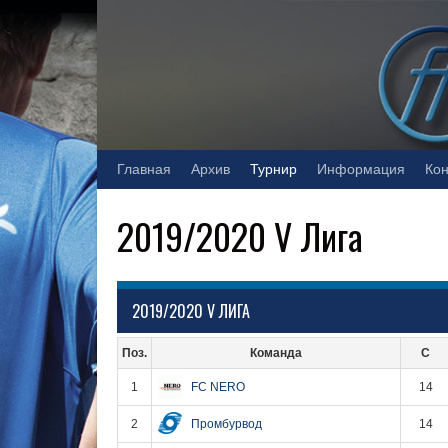
Skip
to
content
Главная
Архив
Турнир
Информация
Кон
2019/2020 V Лига
2019/2020 V ЛИГА
Поз.
Команда
С
1
FC NERO
14
2
Промбурвод
14