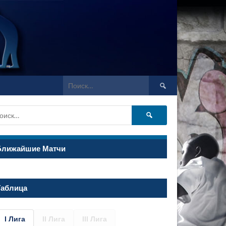
Найти:
Найти:
Ближайшие Матчи
Таблица
I Лига
II Лига
III Лига