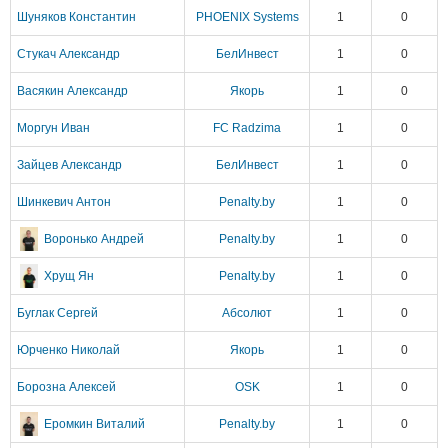
Шуняков Константин
PHOENIX Systems
1
0
Стукач Александр
БелИнвест
1
0
Васякин Александр
Якорь
1
0
Моргун Иван
FC Radzima
1
0
Зайцев Александр
БелИнвест
1
0
Шинкевич Антон
Penalty.by
1
0
Воронько Андрей
Penalty.by
1
0
Хрущ Ян
Penalty.by
1
0
Буглак Сергей
Абсолют
1
0
Юрченко Николай
Якорь
1
0
Борозна Алексей
OSK
1
0
Еромкин Виталий
Penalty.by
1
0