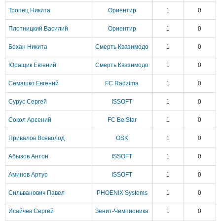
Тропец Никита
Ориентир
1
0
Плотницкий Василий
Ориентир
1
0
Бохан Никита
Смерть Квазимодо
1
0
Юращик Евгений
Смерть Квазимодо
1
0
Семашко Евгений
FC Radzima
1
0
Сурус Сергей
ISSOFT
1
0
Сокол Арсений
FC BelStar
1
0
Привалов Всеволод
OSK
1
0
Абызов Антон
ISSOFT
1
0
Аминов Артур
ISSOFT
1
0
Сильванович Павел
PHOENIX Systems
1
0
Исайчев Сергей
Зенит-Чемпионика
1
0