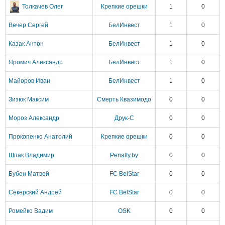
Толкачев Олег
Крепкие орешки
1
0
Вечер Сергей
БелИнвест
1
0
Казак Антон
БелИнвест
1
0
Яромич Александр
БелИнвест
1
0
Майоров Иван
БелИнвест
1
0
Зизюк Максим
Смерть Квазимодо
0
0
Мороз Александр
Друк-С
0
0
Прокопенко Анатолий
Крепкие орешки
0
0
Шпак Владимир
Penalty.by
0
0
Бубен Матвей
FC BelStar
0
0
Секерский Андрей
FC BelStar
0
0
Ромейко Вадим
OSK
0
0