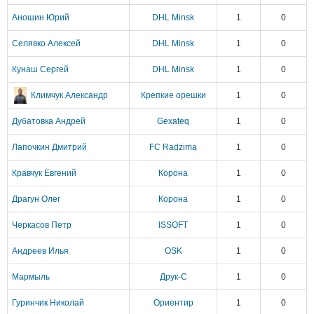
Аношин Юрий
DHL Minsk
1
0
Селявко Алексей
DHL Minsk
1
0
Кунаш Сергей
DHL Minsk
1
0
Климчук Александр
Крепкие орешки
1
0
Дубатовка Андрей
Gexateq
1
0
Лапочкин Дмитрий
FC Radzima
1
0
Кравчук Евгений
Корона
1
0
Драгун Олег
Корона
1
0
Черкасов Петр
ISSOFT
1
0
Андреев Илья
OSK
1
0
Мармыль
Друк-С
1
0
Гуринчик Николай
Ориентир
1
0