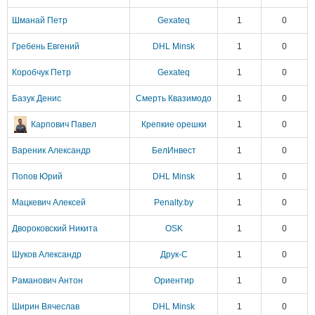
Шманай Петр
Gexateq
1
0
Гребень Евгений
DHL Minsk
1
0
Коробчук Петр
Gexateq
1
0
Базук Денис
Смерть Квазимодо
1
0
Карпович Павел
Крепкие орешки
1
0
Вареник Александр
БелИнвест
1
0
Попов Юрий
DHL Minsk
1
0
Мацкевич Алексей
Penalty.by
1
0
Двороковский Никита
OSK
1
0
Шуков Александр
Друк-С
1
0
Раманович Антон
Ориентир
1
0
Ширин Вячеслав
DHL Minsk
1
0