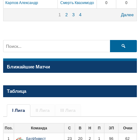
Карпов Александр
Смерть Квазимодо
0
0
1
2
3
4
Далее
Найти:
Ближайшие Матчи
Таблица
I Лига
II Лига
III Лига
Поз.
Команда
С
В
Н
П
ЗП
Очки
1
БелИнвест
23
20
2
1
96
62