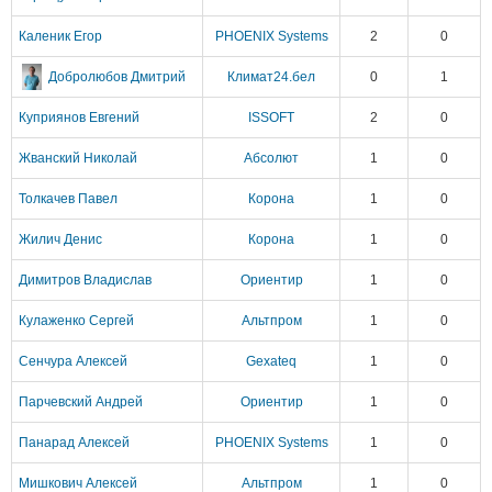
Каленик Егор
PHOENIX Systems
2
0
Добролюбов Дмитрий
Климат24.бел
0
1
Куприянов Евгений
ISSOFT
2
0
Жванский Николай
Абсолют
1
0
Толкачев Павел
Корона
1
0
Жилич Денис
Корона
1
0
Димитров Владислав
Ориентир
1
0
Кулаженко Сергей
Альтпром
1
0
Сенчура Алексей
Gexateq
1
0
Парчевский Андрей
Ориентир
1
0
Панарад Алексей
PHOENIX Systems
1
0
Мишкович Алексей
Альтпром
1
0