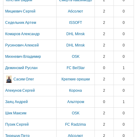
Толстый Вадим
Смерть Квазимодо
2
0
Мицкевич Сергей
Абсолют
2
0
Седельник Артем
ISSOFT
2
0
Комаров Александр
DHL Minsk
2
0
Русинович Алексей
DHL Minsk
2
0
Михневич Владимир
OSK
2
0
Дежинский Руслан
FC BelStar
0
1
Сасим Олег
Крепкие орешки
2
0
Апекунов Сергей
Корона
2
0
Заяц Андрей
Альтпром
0
1
Шик Максим
OSK
2
0
Пузик Сергей
FC Radzima
2
0
Терещук Петр
Абсолют
2
0