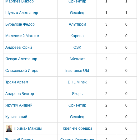
Маргиев Виктор
Ориентир
1
1
Шульга Александр
Gexateq
1
1
Буралкин Федор
Альтпром
3
0
Милевский Максим
Корона
3
0
Андреев Юрий
OSK
3
0
Ясюра Александр
Абсолют
2
0
Слыховский Игорь
Insurance Utd
2
0
Троян Артем
DHL Minsk
2
0
Андреев Виктор
Якорь
2
0
Ярутич Андрей
Ориентир
2
0
Куликовский
Gexateq
2
0
Примак Максим
Крепкие орешки
2
0