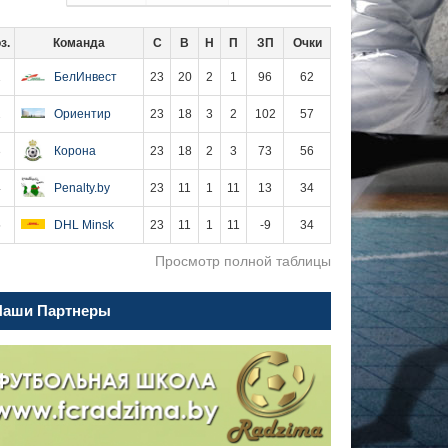
з.
Команда
С
В
Н
П
ЗП
Очки
1
БелИнвест
23
20
2
1
96
62
2
Ориентир
23
18
3
2
102
57
3
Корона
23
18
2
3
73
56
4
Penalty.by
23
11
1
11
13
34
5
DHL Minsk
23
11
1
11
-9
34
Просмотр полной таблицы
Наши Партнеры