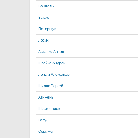
Вашкель
Быцко
Потершук
Лосик
Астапко Антон
Швайко Андрей
Легкий Александр
Шилик Сергей
Авижень
Шестопалов
Голуб
Семижон