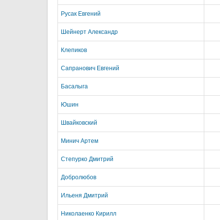
Русак Евгений
Шейнерт Александр
Клепиков
Сапранович Евгений
Басалыга
Юшин
Швайковский
Минич Артем
Степурко Дмитрий
Добролюбов
Ильеня Дмитрий
Николаенко Кирилл