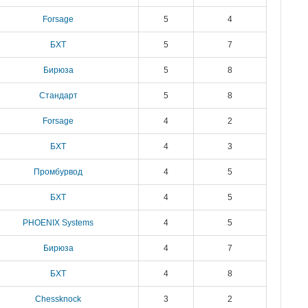
Forsage
5
4
БХТ
5
7
Бирюза
5
8
Стандарт
5
8
Forsage
4
2
БХТ
4
3
Промбурвод
4
5
БХТ
4
5
PHOENIX Systems
4
5
Бирюза
4
7
БХТ
4
8
Chessknock
3
2