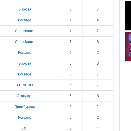
Бирюза
8
7
Forsage
7
4
Chessknock
7
7
Chessknock
7
8
Forsage
6
2
Бирюза
6
3
Forsage
6
7
FC NERO
6
7
Стандарт
6
8
Промбурвод
5
1
Forsage
5
2
БХТ
5
4