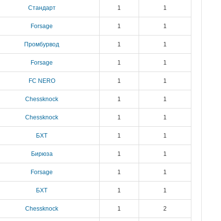
Стандарт
1
1
Forsage
1
1
Промбурвод
1
1
Forsage
1
1
FC NERO
1
1
Chessknock
1
1
Chessknock
1
1
БХТ
1
1
Бирюза
1
1
Forsage
1
1
БХТ
1
1
Chessknock
1
2