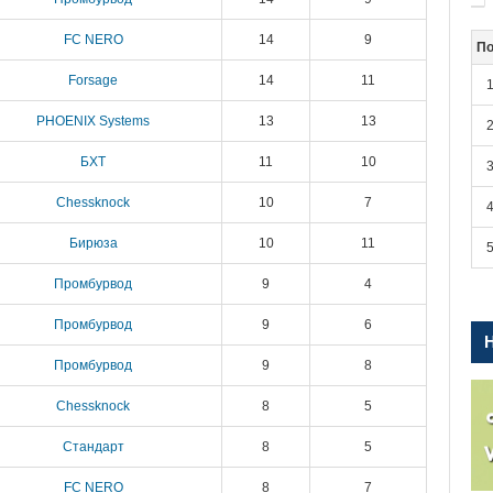
FC NERO
14
9
По
Forsage
14
11
PHOENIX Systems
13
13
БХТ
11
10
Chessknock
10
7
Бирюза
10
11
Промбурвод
9
4
Промбурвод
9
6
Промбурвод
9
8
Chessknock
8
5
Стандарт
8
5
FC NERO
8
7