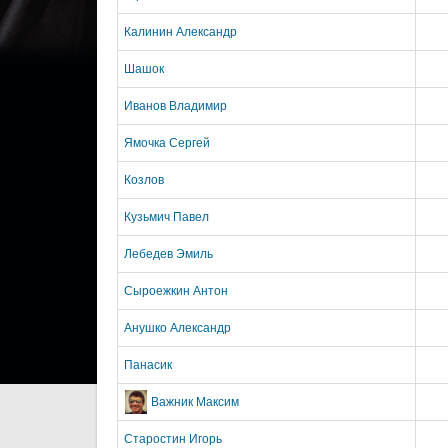
Калинин Александр
Шашок
Иванов Владимир
Ямочка Сергей
Козлов
Кузьмич Павел
Лебедев Эмиль
Сыроежкин Антон
Анушко Александр
Панасик
Важник Максим
Старостин Игорь