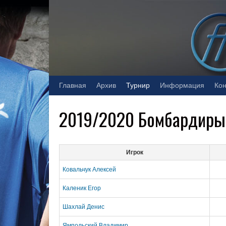
Skip
to
content
Главная
Архив
Турнир
Информация
Кон
2019/2020 Бомбардиры
Игрок
Ковальчук Алексей
Каленик Егор
Шахлай Денис
Ямпольский Владимир