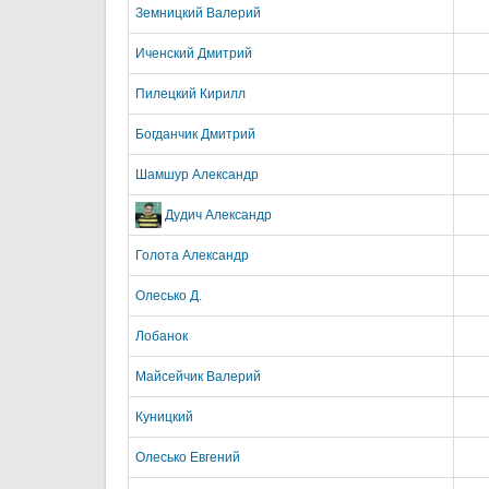
Земницкий Валерий
Иченский Дмитрий
Пилецкий Кирилл
Богданчик Дмитрий
Шамшур Александр
Дудич Александр
Голота Александр
Олесько Д.
Лобанок
Майсейчик Валерий
Куницкий
Олесько Евгений