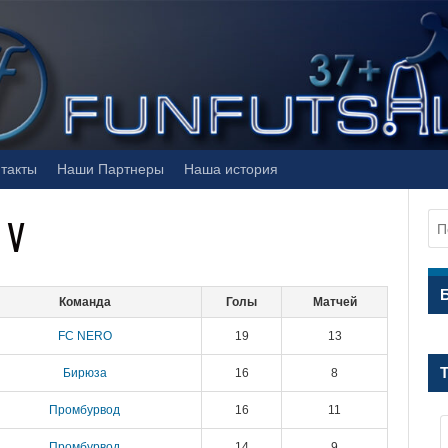
такты
Наши Партнеры
Наша история
 V
Команда
Голы
Матчей
FC NERO
19
13
Бирюза
16
8
Промбурвод
16
11
Промбурвод
14
9