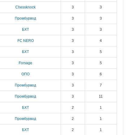
Chessknock
3
3
Промбурвод
3
3
БХТ
3
3
FC NERO
3
4
БХТ
3
5
Forsage
3
5
ОПО
3
6
Промбурвод
3
7
Промбурвод
3
11
БХТ
2
1
Промбурвод
2
1
БХТ
2
1