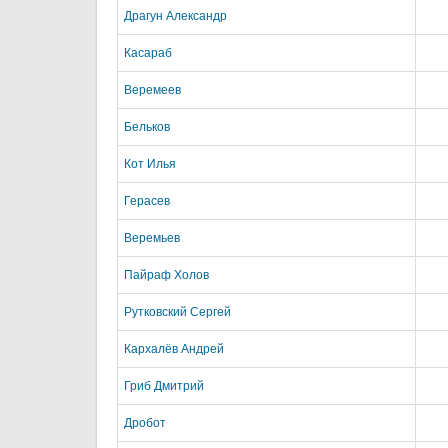
Драгун Александр
Касараб
Веремеев
Бельков
Кот Илья
Герасев
Веремьев
Пайраф Холов
Рутковский Сергей
Кархалёв Андрей
Гриб Дмитрий
Дробот