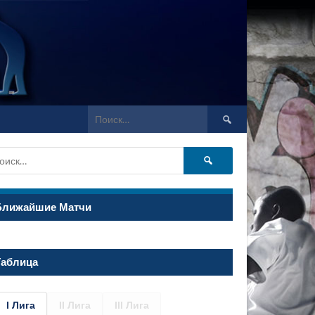
Найти:
Найти:
Ближайшие Матчи
Таблица
I Лига
II Лига
III Лига