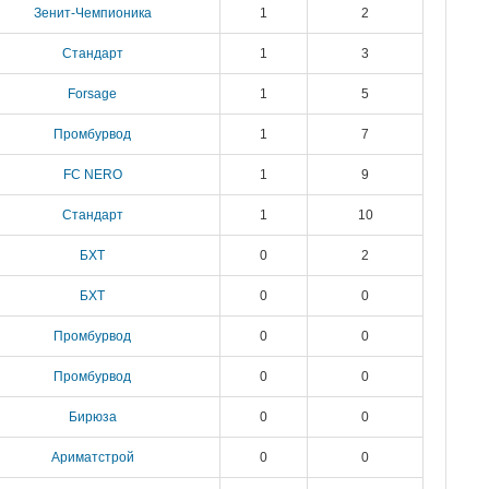
Зенит-Чемпионика
1
2
Стандарт
1
3
Forsage
1
5
Промбурвод
1
7
FC NERO
1
9
Стандарт
1
10
БХТ
0
2
БХТ
0
0
Промбурвод
0
0
Промбурвод
0
0
Бирюза
0
0
Ариматстрой
0
0