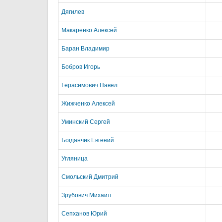
Дягилев
Макаренко Алексей
Баран Владимир
Бобров Игорь
Герасимович Павел
Жижченко Алексей
Уминский Сергей
Богданчик Евгений
Угляница
Смольский Дмитрий
Зрубович Михаил
Сепханов Юрий