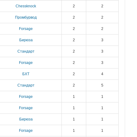
Chessknock
2
2
Промбурвод
2
2
Forsage
2
2
Бирюза
2
3
Стандарт
2
3
Forsage
2
3
БХТ
2
4
Стандарт
2
5
Forsage
1
1
Forsage
1
1
Бирюза
1
1
Forsage
1
1