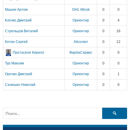
Машек Артем
DHL Minsk
0
0
Клочко Дмитрий
Ориентир
0
4
Стрельцов Виталий
Ориентир
0
16
Котин Сергей
Абсолют
0
12
Протасеня Кирилл
ФарбаСервис
0
0
Тур Максим
Ориентир
0
0
Орочко Дмитрий
Ориентир
0
1
Сачишин Николай
Ориентир
0
0
Найти: