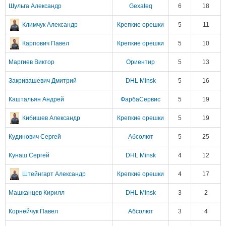
Шульга Александр
Gexateq
6
18
Климчук Александр
Крепкие орешки
5
11
Карпович Павел
Крепкие орешки
5
10
Маргиев Виктор
Ориентир
5
13
Закривашевич Дмитрий
DHL Minsk
5
16
Каштальян Андрей
ФарбаСервис
5
19
Кибишев Александр
Крепкие орешки
5
19
Кудинович Сергей
Абсолют
5
25
Кунаш Сергей
DHL Minsk
4
12
Штейнгарт Александр
Крепкие орешки
4
17
Машканцев Кирилл
DHL Minsk
3
2
Корнейчук Павел
Абсолют
3
4