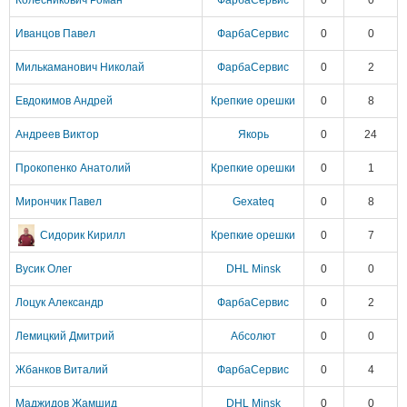
Колесникович Роман
ФарбаСервис
0
0
Иванцов Павел
ФарбаСервис
0
0
Милькаманович Николай
ФарбаСервис
0
2
Евдокимов Андрей
Крепкие орешки
0
8
Андреев Виктор
Якорь
0
24
Прокопенко Анатолий
Крепкие орешки
0
1
Мирончик Павел
Gexateq
0
8
Сидорик Кирилл
Крепкие орешки
0
7
Вусик Олег
DHL Minsk
0
0
Лоцук Александр
ФарбаСервис
0
2
Лемицкий Дмитрий
Абсолют
0
0
Жбанков Виталий
ФарбаСервис
0
4
Маджидов Жамшид
DHL Minsk
0
0