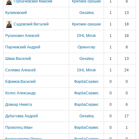
Горбачевский Максим
Крепкие орешки
1
8
Куликовский
Gexateq
1
13
Садовский Виталий
Крепкие орешки
1
18
Русинович Алексей
DHL Minsk
1
18
Парчевский Андрей
Ориентир
1
8
Шмак Василий
Gexateq
1
13
Селявко Алексей
DHL Minsk
1
24
Ефимов Василий
ФарбаСервис
0
0
Колос Александр
ФарбаСервис
0
0
Довнар Никита
ФарбаСервис
0
6
Дубатовка Андрей
Gexateq
0
17
Прокопец Иван
ФарбаСервис
0
1