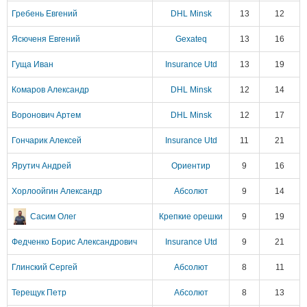
Гребень Евгений
DHL Minsk
13
12
Ясюченя Евгений
Gexateq
13
16
Гуща Иван
Insurance Utd
13
19
Комаров Александр
DHL Minsk
12
14
Воронович Артем
DHL Minsk
12
17
Гончарик Алексей
Insurance Utd
11
21
Ярутич Андрей
Ориентир
9
16
Хорлоойгин Александр
Абсолют
9
14
Сасим Олег
Крепкие орешки
9
19
Федченко Борис Александрович
Insurance Utd
9
21
Глинский Сергей
Абсолют
8
11
Терещук Петр
Абсолют
8
13