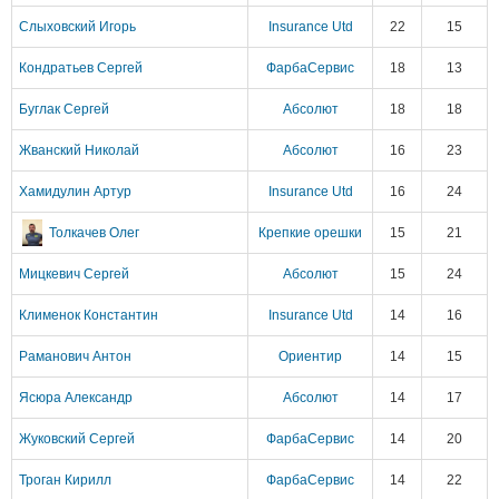
Слыховский Игорь
Insurance Utd
22
15
Кондратьев Сергей
ФарбаСервис
18
13
Буглак Сергей
Абсолют
18
18
Жванский Николай
Абсолют
16
23
Хамидулин Артур
Insurance Utd
16
24
Толкачев Олег
Крепкие орешки
15
21
Мицкевич Сергей
Абсолют
15
24
Клименок Константин
Insurance Utd
14
16
Раманович Антон
Ориентир
14
15
Ясюра Александр
Абсолют
14
17
Жуковский Сергей
ФарбаСервис
14
20
Троган Кирилл
ФарбаСервис
14
22