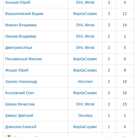
Аношин Юрий
DHL Minsk
3
4
Вершиловский Вадим
ФарбаСервис
3
12
Макеич Владимир
DHL Minsk
3
14
Линник Владимир
DHL Minsk
2
1
Дмитриев Илья
DHL Minsk
2
5
Письменный Максим
ФарбаСервис
2
6
Жешко Юрий
ФарбаСервис
2
9
Храпко Александр
Абсолют
2
10
Козловский Олег
ФарбаСервис
2
10
Ширин Вячеслав
DHL Minsk
2
15
Шмидт Дмитрий
Gexateq
1
1
Довгалев Алексей
ФарбаСервис
1
6