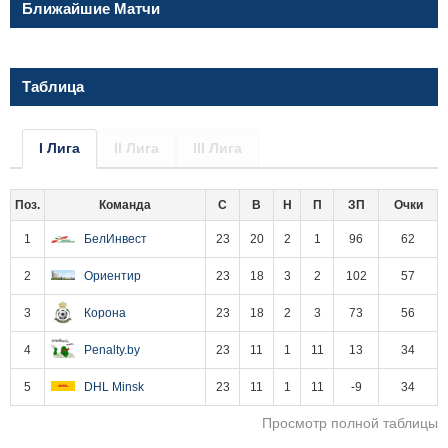
Ближайшие Матчи
Таблица
I Лига
II Лига
III Лига
Поз.
Команда
С
В
Н
П
ЗП
Очки
1
БелИнвест
23
20
2
1
96
62
2
Ориентир
23
18
3
2
102
57
3
Корона
23
18
2
3
73
56
4
Penalty.by
23
11
1
11
13
34
5
DHL Minsk
23
11
1
11
-9
34
Просмотр полной таблицы