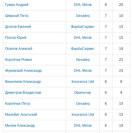
Гужва Андрей
DHL Minsk
8
20
Шманай Петр
Gexateq
7
10
Долгов Евгений
ФарбаСервис
7
15
Попов Юрий
DHL Minsk
7
15
Осипов Алексей
ФарбаСервис
7
18
Коробчук Роман
Gexateq
7
22
Жуковский Александр
DHL Minsk
7
23
Вишняков Александр
Insurance Utd
6
8
Димитров Владислав
Ориентир
6
9
Коробчук Петр
Gexateq
6
15
Мазейко Анатолий
Insurance Utd
6
15
Милев Александр
DHL Minsk
6
19