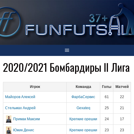
Skip
to
content
2020/2021 Бомбардиры II Лига
Игрок
Команда
Голы
Матчей
Майоров Алексей
ФарбаСервис
61
22
Стельмах Андрей
Gexateq
25
21
Примак Максим
Крепкие орешки
24
17
Южик Денис
Крепкие орешки
23
23