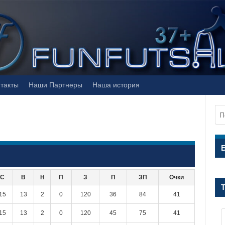
такты
Наши Партнеры
Наша история
С
В
Н
П
З
П
ЗП
Очки
15
13
2
0
120
36
84
41
15
13
2
0
120
45
75
41