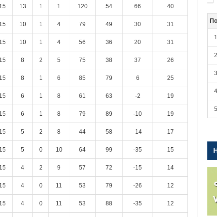
15
13
1
1
120
54
66
40
По
15
10
1
4
79
49
30
31
15
10
1
4
56
36
20
31
15
8
2
5
75
38
37
26
15
8
1
6
85
79
6
25
15
6
1
8
61
63
-2
19
15
6
1
8
79
89
-10
19
15
5
2
8
44
58
-14
17
15
5
0
10
64
99
-35
15
15
4
2
9
57
72
-15
14
15
4
0
11
53
79
-26
12
15
4
0
11
53
88
-35
12