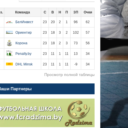
з.
Команда
С
В
Н
П
ЗП
Очки
1
БелИнвест
23
20
2
1
96
62
2
Ориентир
23
18
3
2
102
57
3
Корона
23
18
2
3
73
56
4
Penalty.by
23
11
1
11
13
34
5
DHL Minsk
23
11
1
11
-9
34
Просмотр полной таблицы
Наши Партнеры