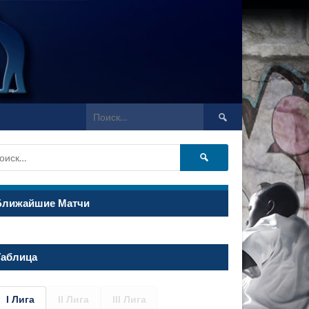
Найти:
Найти:
Ближайшие Матчи
Таблица
I Лига
II Лига
III Лига