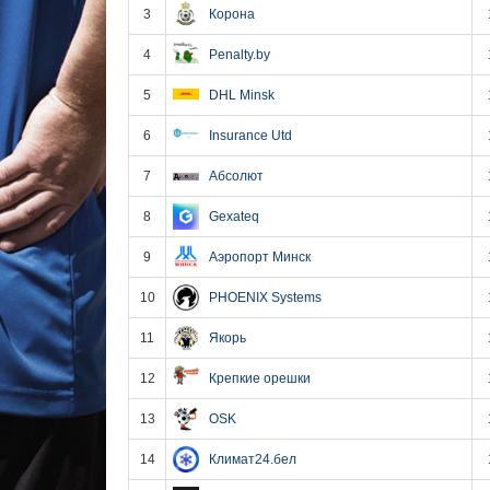
3
Корона
4
Penalty.by
5
DHL Minsk
6
Insurance Utd
7
Абсолют
8
Gexateq
9
Аэропорт Минск
10
PHOENIX Systems
11
Якорь
12
Крепкие орешки
13
OSK
14
Климат24.бел