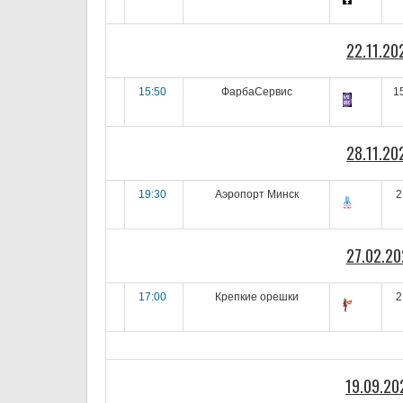
22.11.20
15:50
ФарбаСервис
1
28.11.20
19:30
Аэропорт Минск
2
27.02.20
17:00
Крепкие орешки
2
19.09.20