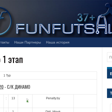
такты
Наши Партнеры
Наша история
 1 этап
1 Тур
20
- С/К ДИНАМО
:
13
Penalty.by
:
1
DHL Minsk