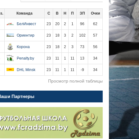
з.
Команда
С
В
Н
П
ЗП
Очки
1
БелИнвест
23
20
2
1
96
62
2
Ориентир
23
18
3
2
102
57
3
Корона
23
18
2
3
73
56
4
Penalty.by
23
11
1
11
13
34
5
DHL Minsk
23
11
1
11
-9
34
Просмотр полной таблицы
Наши Партнеры