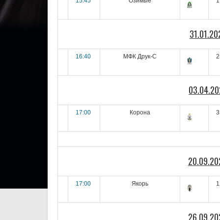
15:45
Озимые
1
31.01.20
16:40
МФК Друк-С
2
03.04.20
17:00
Корона
3
20.09.20
17:00
Якорь
1
26.09.20