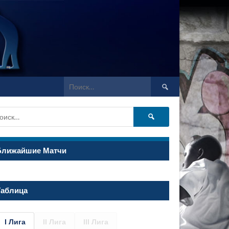
Найти:
Найти:
Ближайшие Матчи
Таблица
I Лига
II Лига
III Лига