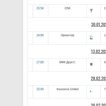
15:50
OSK
2
30.01.20
18:00
Ориентир
1
13.02.20
17:00
МФК Друк-С
6
28.02.20
15:00
Insurance United
7
20.03.20