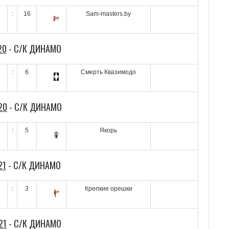
:
16
Sam-masters.by
20
- С/К ДИНАМО
:
6
Смерть Квазимодо
20
- С/К ДИНАМО
:
5
Якорь
21
- С/К ДИНАМО
:
3
Крепкие орешки
21
- С/К ДИНАМО