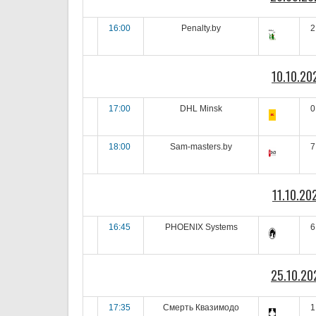
16:00
Penalty.by
2
10.10.20
17:00
DHL Minsk
0
18:00
Sam-masters.by
7
11.10.20
16:45
PHOENIX Systems
6
25.10.20
17:35
Смерть Квазимодо
1