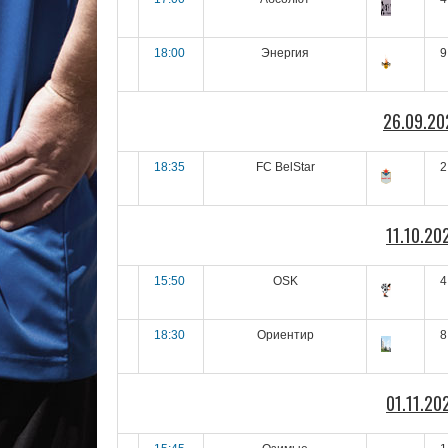
18:00
Энергия
9
26.09.20
18:35
FC BelStar
2
11.10.20
15:50
OSK
4
18:30
Ориентир
8
01.11.20