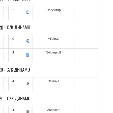
:
2
Ориентир
20
- С/К ДИНАМО
:
0
MEXiKO
:
4
Solbegsoft
20
- С/К ДИНАМО
:
4
Озимые
20
- С/К ДИНАМО
:
4
Абсолют