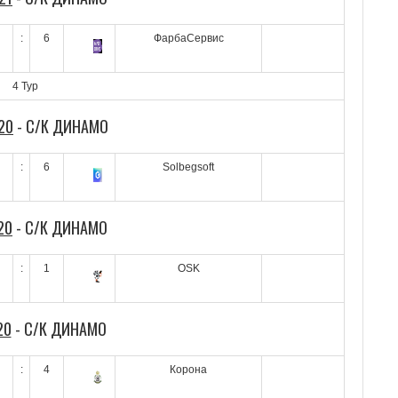
:
6
ФарбаСервис
4 Тур
20
- С/К ДИНАМО
:
6
Solbegsoft
20
- С/К ДИНАМО
:
1
OSK
20
- С/К ДИНАМО
:
4
Корона