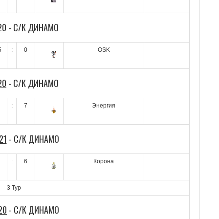
20
- С/К ДИНАМО
5
:
0
OSK
20
- С/К ДИНАМО
:
7
Энергия
21
- С/К ДИНАМО
:
6
Корона
3 Тур
20
- С/К ДИНАМО