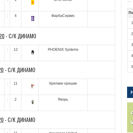
По
:
4
ФарбаСервис
20
- С/К ДИНАМО
:
12
PHOENIX Systems
20
- С/К ДИНАМО
:
11
Крепкие орешки
:
2
Якорь
20
- С/К ДИНАМО