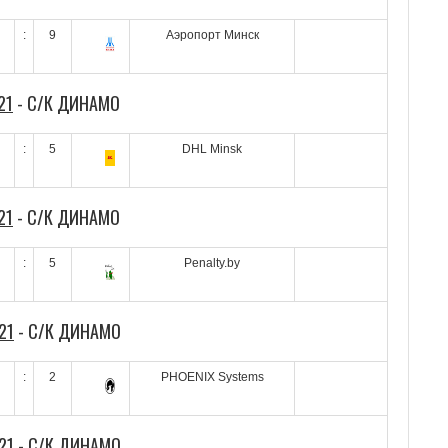
:
9
Аэропорт Минск
21
- С/К ДИНАМО
:
5
DHL Minsk
21
- С/К ДИНАМО
:
5
Penalty.by
21
- С/К ДИНАМО
:
2
PHOENIX Systems
21
- С/К ДИНАМО