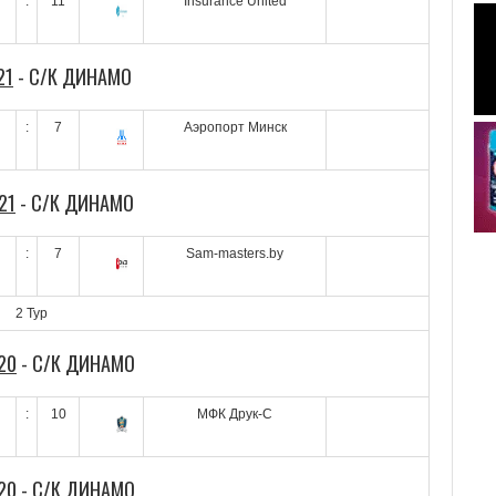
:
11
Insurance United
21
- С/К ДИНАМО
:
7
Аэропорт Минск
21
- С/К ДИНАМО
:
7
Sam-masters.by
2 Тур
20
- С/К ДИНАМО
:
10
МФК Друк-С
20
- С/К ДИНАМО