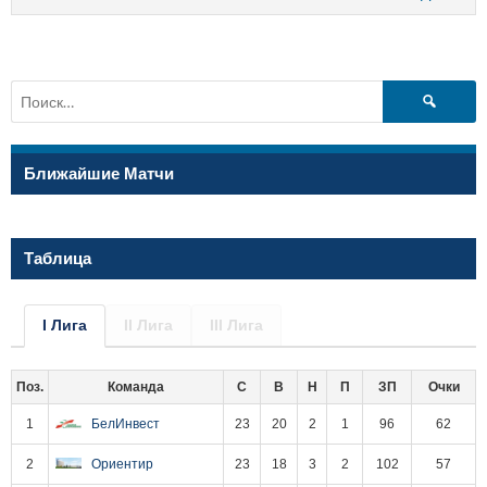
Найти:
Ближайшие Матчи
Таблица
I Лига
II Лига
III Лига
Поз.
Команда
С
В
Н
П
ЗП
Очки
1
БелИнвест
23
20
2
1
96
62
2
Ориентир
23
18
3
2
102
57