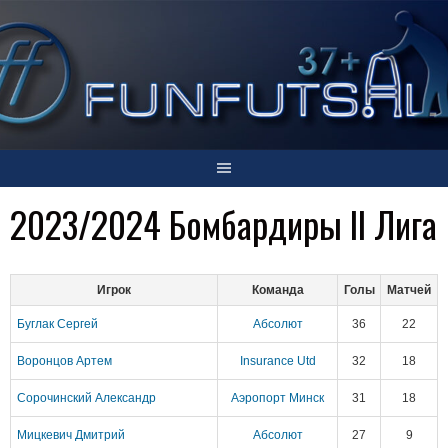
Skip
to
content
2023/2024 Бомбардиры II Лига
Игрок
Команда
Голы
Матчей
Буглак Сергей
Абсолют
36
22
Воронцов Артем
Insurance Utd
32
18
Сорочинский Александр
Аэропорт Минск
31
18
Мицкевич Дмитрий
Абсолют
27
9