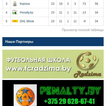
3
Корона
23
18
2
3
73
56
4
Penalty.by
23
11
1
11
13
34
5
DHL Minsk
23
11
1
11
-9
34
Просмотр полной таблицы
Наши Партнеры