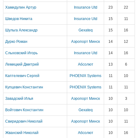
Хамидулин Артур
Insurance Utd
23
22
Шведов Никита
Insurance Utd
15
11
Шульга Александр
Gexateq
15
16
Дурко Роман
Аэропорт Минск
14
12
Слыховский Игорь
Insurance Utd
14
16
Лемицкий Дмитрий
Абсолют
13
6
Каптелевич Сергей
PHOENIX Systems
11
10
Купцевич Константин
PHOENIX Systems
11
11
Завадский Илья
Аэропорт Минск
10
3
Войтович Константин
Gexateq
10
10
Свиридович Николай
Аэропорт Минск
10
11
Жванский Николай
Абсолют
10
16