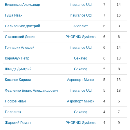
Вишняков Александр
Insurance Utd
7
14
Гуща Иван
Insurance Utd
7
16
Селивончик Дмитрий
Абсолют
6
3
Стаховский Денис
PHOENIX Systems
6
6
Гончарик Алексей
Insurance Utd
6
14
Коробчук Петр
Gexateq
6
18
Шмидт Дмитрий
Gexateq
5
8
Косяков Кирилл
Аэропорт Минск
5
13
Федченко Борис Александрович
Insurance Utd
5
18
Носков Иван
Аэропорт Минск
4
5
Полозняк
Gexateq
4
7
Жарский Роман
PHOENIX Systems
4
9