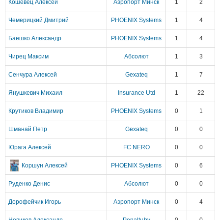
Кошевец Алексей
Аэропорт Минск
1
2
Чемерицкий Дмитрий
PHOENIX Systems
1
4
Баешко Александр
PHOENIX Systems
1
4
Чирец Максим
Абсолют
1
3
Сенчура Алексей
Gexateq
1
7
Янушкевич Михаил
Insurance Utd
1
22
Крутиков Владимир
PHOENIX Systems
0
1
Шманай Петр
Gexateq
0
0
Юрага Алексей
FC NERO
0
0
Коршун Алексей
PHOENIX Systems
0
6
Руденко Денис
Абсолют
0
0
Дорофейчик Игорь
Аэропорт Минск
0
4