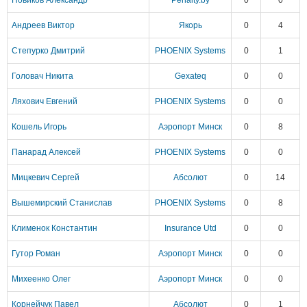
Новиков Александр
Penalty.by
0
0
Андреев Виктор
Якорь
0
4
Степурко Дмитрий
PHOENIX Systems
0
1
Головач Никита
Gexateq
0
0
Ляхович Евгений
PHOENIX Systems
0
0
Кошель Игорь
Аэропорт Минск
0
8
Панарад Алексей
PHOENIX Systems
0
0
Мицкевич Сергей
Абсолют
0
14
Вышемирский Станислав
PHOENIX Systems
0
8
Клименок Константин
Insurance Utd
0
0
Гутор Роман
Аэропорт Минск
0
0
Михеенко Олег
Аэропорт Минск
0
0
Корнейчук Павел
Абсолют
0
1