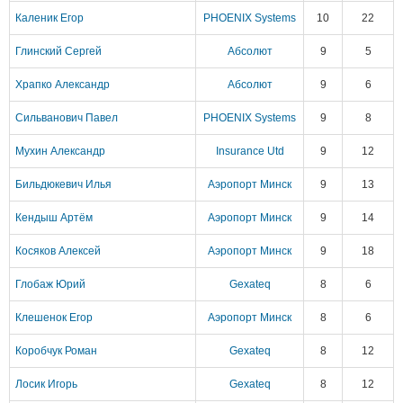
Каленик Егор
PHOENIX Systems
10
22
Глинский Сергей
Абсолют
9
5
Храпко Александр
Абсолют
9
6
Сильванович Павел
PHOENIX Systems
9
8
Мухин Александр
Insurance Utd
9
12
Бильдюкевич Илья
Аэропорт Минск
9
13
Кендыш Артём
Аэропорт Минск
9
14
Косяков Алексей
Аэропорт Минск
9
18
Глобаж Юрий
Gexateq
8
6
Клешенок Егор
Аэропорт Минск
8
6
Коробчук Роман
Gexateq
8
12
Лосик Игорь
Gexateq
8
12