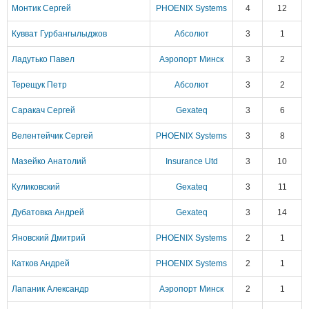
Монтик Сергей
PHOENIX Systems
4
12
Кувват Гурбангылыджов
Абсолют
3
1
Ладутько Павел
Аэропорт Минск
3
2
Терещук Петр
Абсолют
3
2
Саракач Сергей
Gexateq
3
6
Велентейчик Сергей
PHOENIX Systems
3
8
Мазейко Анатолий
Insurance Utd
3
10
Куликовский
Gexateq
3
11
Дубатовка Андрей
Gexateq
3
14
Яновский Дмитрий
PHOENIX Systems
2
1
Катков Андрей
PHOENIX Systems
2
1
Лапаник Александр
Аэропорт Минск
2
1