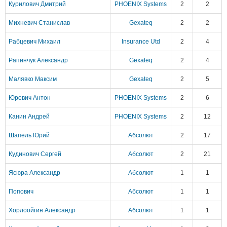
Курилович Дмитрий
PHOENIX Systems
2
2
Михневич Станислав
Gexateq
2
2
Рабцевич Михаил
Insurance Utd
2
4
Рапинчук Александр
Gexateq
2
4
Малявко Максим
Gexateq
2
5
Юревич Антон
PHOENIX Systems
2
6
Канин Андрей
PHOENIX Systems
2
12
Шапель Юрий
Абсолют
2
17
Кудинович Сергей
Абсолют
2
21
Ясюра Александр
Абсолют
1
1
Попович
Абсолют
1
1
Хорлоойгин Александр
Абсолют
1
1