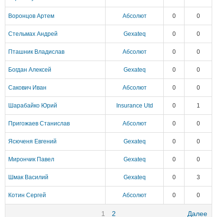
Воронцов Артем
Абсолют
0
0
Стельмах Андрей
Gexateq
0
0
Пташник Владислав
Абсолют
0
0
Богдан Алексей
Gexateq
0
0
Сакович Иван
Абсолют
0
0
Шарабайко Юрий
Insurance Utd
0
1
Пригожаев Станислав
Абсолют
0
0
Ясюченя Евгений
Gexateq
0
0
Мирончик Павел
Gexateq
0
0
Шмак Василий
Gexateq
0
3
Котин Сергей
Абсолют
0
0
1
2
Далее