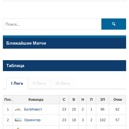
Найти:
Ближайшие Матчи
Таблица
I Лига
II Лига
III Лига
Поз.
Команда
С
В
Н
П
ЗП
Очки
1
БелИнвест
23
20
2
1
96
62
2
Ориентир
23
18
3
2
102
57