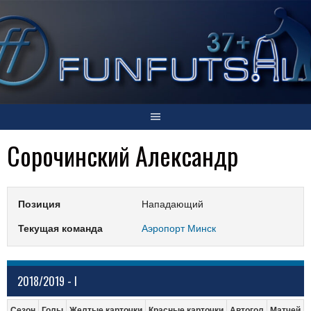
Skip
to
content
Сорочинский Александр
Позиция
Нападающий
Текущая команда
Аэропорт Минск
2018/2019 - I
Сезон
Голы
Желтые карточки
Красные карточки
Автогол
Матчей