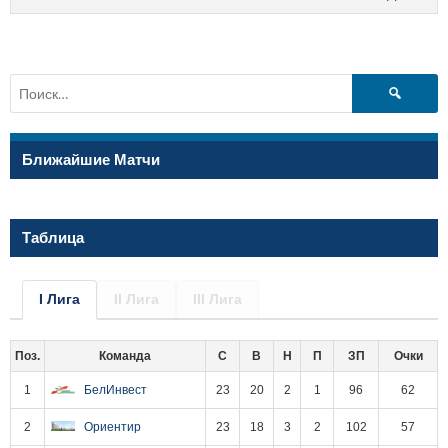
Найти:
Ближайшие Матчи
Таблица
I Лига
II Лига
III Лига
Поз.
Команда
С
В
Н
П
ЗП
Очки
1
БелИнвест
23
20
2
1
96
62
2
Ориентир
23
18
3
2
102
57