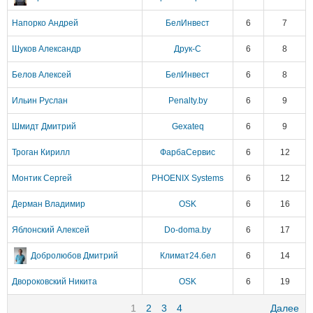
Напорко Андрей
БелИнвест
6
7
Шуков Александр
Друк-С
6
8
Белов Алексей
БелИнвест
6
8
Ильин Руслан
Penalty.by
6
9
Шмидт Дмитрий
Gexateq
6
9
Троган Кирилл
ФарбаСервис
6
12
Монтик Сергей
PHOENIX Systems
6
12
Дерман Владимир
OSK
6
16
Яблонский Алексей
Do-doma.by
6
17
Добролюбов Дмитрий
Климат24.бел
6
14
Двороковский Никита
OSK
6
19
1
2
3
4
Далее