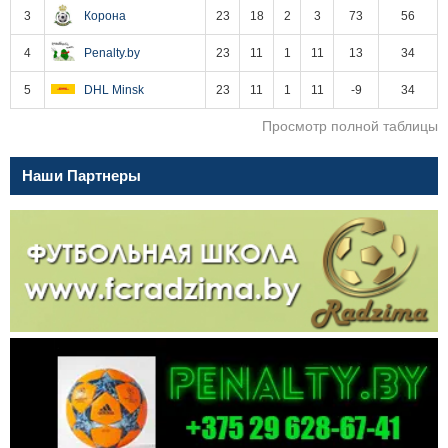
3
Корона
23
18
2
3
73
56
4
Penalty.by
23
11
1
11
13
34
5
DHL Minsk
23
11
1
11
-9
34
Просмотр полной таблицы
Наши Партнеры