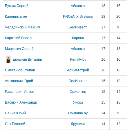
Буглак Сергей
Абсолют
18
16
Каленик Егор
PHOENIX Systems
18
20
Челядинский Максим
БелИнвест
17
9
Короткий Павел
Корона
17
14
Мицкевич Сергей
Абсолют
17
18
Еромкин Виталий
Penalty.by
16
10
Сметанюк Степан
Ариматстрой
16
13
Антонович Юрий
БелИнвест
15
12
Раманович Антон
Ориентир
15
14
Васякин Александр
Якорь
15
16
Санча Юрий
Do-doma.by
14
9
Сак Евгений
Дружина
14
12