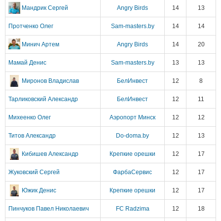
Мандрик Сергей
Angry Birds
14
13
Протченко Олег
Sam-masters.by
14
14
Минич Артем
Angry Birds
14
20
Мамай Денис
Sam-masters.by
13
13
Миронов Владислав
БелИнвест
12
8
Тарликовский Александр
БелИнвест
12
11
Михеенко Олег
Аэропорт Минск
12
12
Титов Александр
Do-doma.by
12
13
Кибишев Александр
Крепкие орешки
12
17
Жуковский Сергей
ФарбаСервис
12
17
Южик Денис
Крепкие орешки
12
17
Пинчуков Павел Николаевич
FC Radzima
12
18