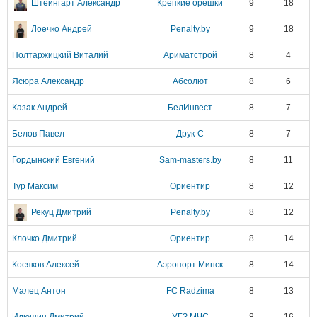
Штейнгарт Александр
Крепкие орешки
9
18
Лоечко Андрей
Penalty.by
9
18
Полтаржицкий Виталий
Ариматстрой
8
4
Ясюра Александр
Абсолют
8
6
Казак Андрей
БелИнвест
8
7
Белов Павел
Друк-С
8
7
Гордынский Евгений
Sam-masters.by
8
11
Тур Максим
Ориентир
8
12
Рекуц Дмитрий
Penalty.by
8
12
Клочко Дмитрий
Ориентир
8
14
Косяков Алексей
Аэропорт Минск
8
14
Малец Антон
FC Radzima
8
13