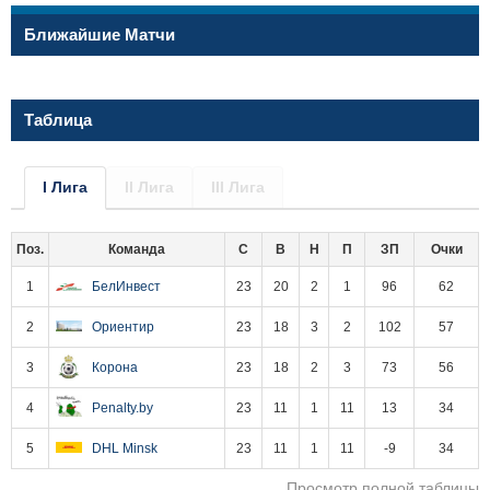
Ближайшие Матчи
Таблица
I Лига
II Лига
III Лига
Поз.
Команда
С
В
Н
П
ЗП
Очки
1
БелИнвест
23
20
2
1
96
62
2
Ориентир
23
18
3
2
102
57
3
Корона
23
18
2
3
73
56
4
Penalty.by
23
11
1
11
13
34
5
DHL Minsk
23
11
1
11
-9
34
Просмотр полной таблицы